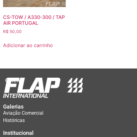
CS-TOW / A330-300 / TAP
AIR PORTUGAL
R$
50,00
Adicionar ao carrinho
Galeria
Galerias
Aviação Comercial
Históricas
Institucional