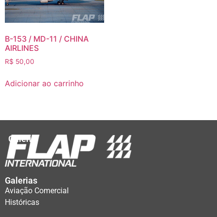
B-153 / MD-11 / CHINA
AIRLINES
R$
50,00
Adicionar ao carrinho
Galeria
Galerias
Aviação Comercial
Históricas