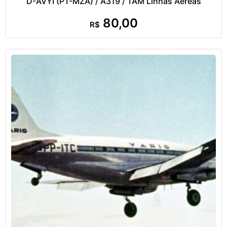
D-AVYI (PT-MZA) / A319 / TAM Linhas Aéreas
80,00
R$