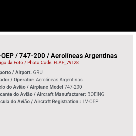
-OEP / 747-200 / Aerolíneas Argentinas
igo da Foto / Photo Code: FLAP_79128
orto / Airport:
GRU
ador / Operator:
Aerolíneas Argentinas
lo do Avião / Airplane Model
747-200
cante do Avião / Aircraft Manufacturer:
BOEING
cula do Avião / Aircraft Registration::
LV-OEP