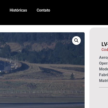
Históricas
Contato
LV
Cód
Aerop
Oper
Mode
Fabri
Matri