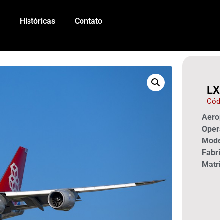
Históricas
Contato
LX
Cód
Aerop
Oper
Mode
Fabri
Matri