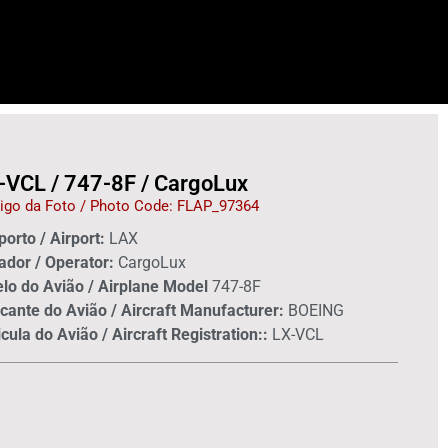
-VCL / 747-8F / CargoLux
igo da Foto / Photo Code: FLAP_97364
orto / Airport:
LAX
ador / Operator:
CargoLux
lo do Avião / Airplane Model
747-8F
cante do Avião / Aircraft Manufacturer:
BOEING
cula do Avião / Aircraft Registration::
LX-VCL