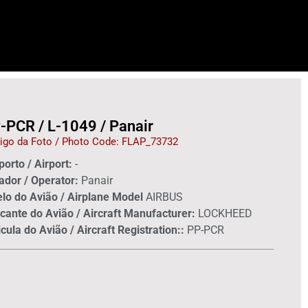
-PCR / L-1049 / Panair
igo da Foto / Photo Code: FLAP_73732
orto / Airport:
-
ador / Operator:
Panair
lo do Avião / Airplane Model
AIRBUS
cante do Avião / Aircraft Manufacturer:
LOCKHEED
cula do Avião / Aircraft Registration::
PP-PCR