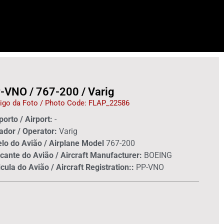
-VNO / 767-200 / Varig
igo da Foto / Photo Code: FLAP_22586
orto / Airport:
-
ador / Operator:
Varig
lo do Avião / Airplane Model
767-200
cante do Avião / Aircraft Manufacturer:
BOEING
cula do Avião / Aircraft Registration::
PP-VNO