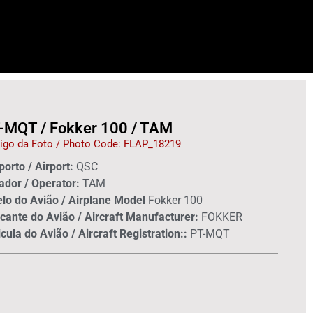
-MQT / Fokker 100 / TAM
igo da Foto / Photo Code: FLAP_18219
orto / Airport:
QSC
ador / Operator:
TAM
lo do Avião / Airplane Model
Fokker 100
cante do Avião / Aircraft Manufacturer:
FOKKER
cula do Avião / Aircraft Registration::
PT-MQT