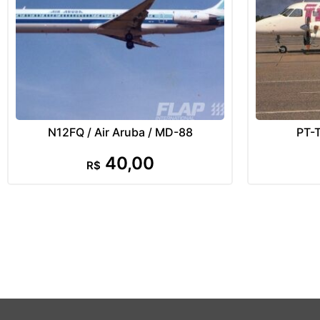
N12FQ / Air Aruba / MD-88
PT-T
40,00
R$