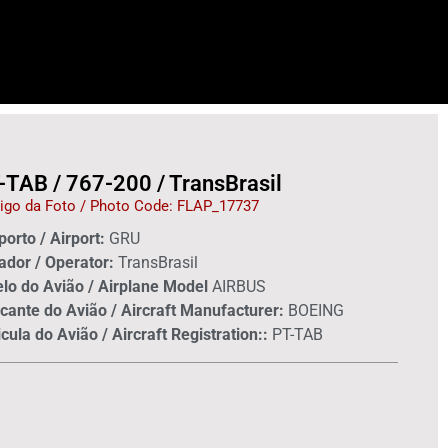
-TAB / 767-200 / TransBrasil
igo da Foto / Photo Code: FLAP_17737
orto / Airport:
GRU
ador / Operator:
TransBrasil
lo do Avião / Airplane Model
AIRBUS
cante do Avião / Aircraft Manufacturer:
BOEING
cula do Avião / Aircraft Registration::
PT-TAB